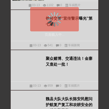
03-13
1102
0
车祸图片
铁岭交警“宣传警示曝光”第
七期
页面载入中...
03-13
541
0
车祸新闻
聚众赌博、交通违法！金寨
又查处一批！
03-13
959
0
车祸图片
魏县大队大队长陈安民慰问
护航复产复工和农耕安全的