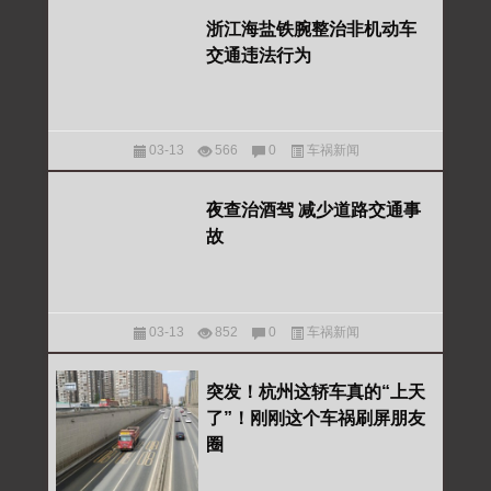
浙江海盐铁腕整治非机动车
交通违法行为
03-13
566
0
车祸新闻
夜查治酒驾 减少道路交通事
故
03-13
852
0
车祸新闻
突发！杭州这轿车真的“上天
了”！刚刚这个车祸刷屏朋友
圈