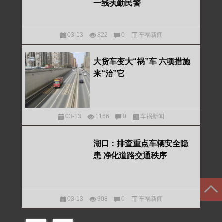
一线执勤民警
03-13
822
0
车祸新闻
大货车变大“祸”车 六项措施
来“治”它
03-13
1166
0
车祸新闻
湖口：排查重点车辆安全隐
患 净化道路交通秩序
03-13
908
0
车祸新闻