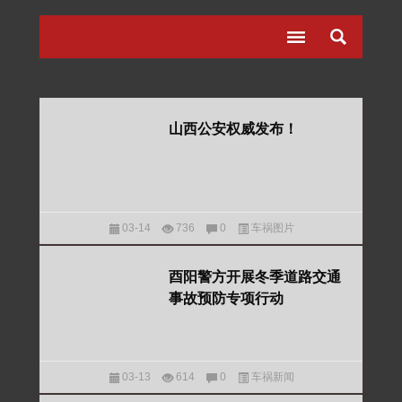
山西公安权威发布！
03-14
736
0
车祸图片
酉阳警方开展冬季道路交通
事故预防专项行动
03-13
614
0
车祸新闻