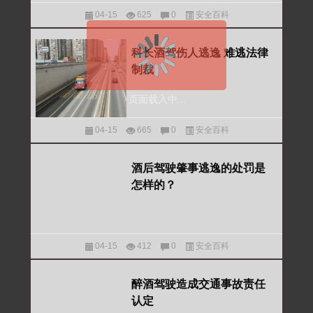
04-15
625
0
安全百科
科长酒驾伤人逃逸 难逃法律
制裁
页面载入中...
04-15
665
0
安全百科
酒后驾驶肇事逃逸的处罚是
怎样的？
04-15
412
0
安全百科
醉酒驾驶造成交通事故责任
认定