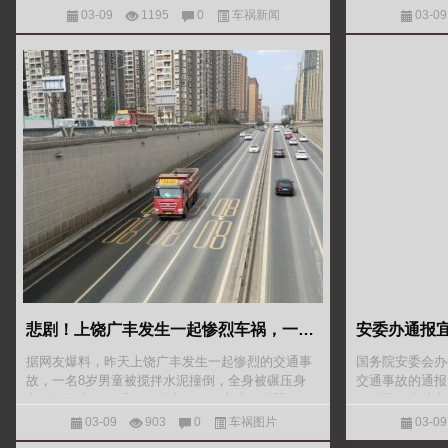
站邀请乌苏市公安局交通警察大队秩序中队辅警袁
到现场时看到，
03-09
1195
0
车祸新闻
03-09
红霞为全站职工开
车紧跟在后方，
悲剧！上饶广丰发生一起惨烈车祸，一8岁男童惨遭碾压身亡！
据网友爆料，昨天上饶广丰发生一起惨烈的交通事
国务院安委会办公
故，一名8岁男童被搅拌水泥撞倒，全身被碾压身
交通事故的通报 
亡，场面十分血腥，死者亲人在一旁嚎啕大哭！目
自治区、直辖市
前事故原因正在调查之中。 明天和意外不知道哪个
会： 2009年
03-09
903
0
车祸图片
03-09
先来， 提醒各位司