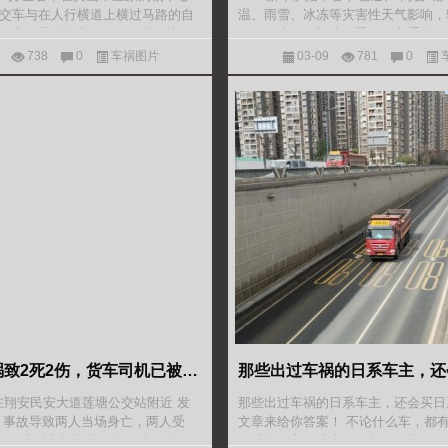
交车与在人行横道上横过马路的自
温、雨雪、冰冻等灾害性天气影响，
骑车女子经抢救无效，已经死亡。
多发。为有效预防冬季道路交通事故
两会期间辖区道路安全畅通，1月1日
738
0
车祸图片
03-09
781
0
路政海事
福建发生车祸致2死2伤，货车司机已被控制
 在翔安民安大道莲塘公交站附近 发
那些出过车祸的日系车主，还会买日
 事故导致两人当场身亡，两人受
文章来给你答案！ 不论什么车，都
广场 摩托车与货车发生碰撞 记者赶
损或者伤亡程度也各不相同。为什么