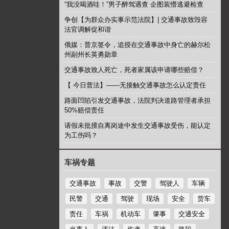
“我没喝酒哇！”男子醉驾遇查 企图装懵逃避检查
争创【为群众办实事示范法院】| 交通事故致毁容
法官调解促和谐
俄媒：普京签令，追授在交通事故中身亡的赫尔松
州副州长英勇勋章
交通事故致人死亡，死者家属该申请哪些赔偿？
【 今日普法】——无接触交通事故怎么认定责任
路面凹陷引发交通事故，法院判决道路管理者承担
50%赔偿责任
请假未批擅自离岗途中发生交通事故受伤，能认定
为工伤吗？
车祸专题
交通事故
事故
交警
驾驶人
车辆
民警
交通
驾驶
现场
安全
货车
责任
车祸
机动车
肇事
交通安全