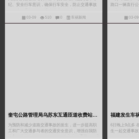
纪、安全行车意识，确保行车安全，防止交通事故
路口一辆直行公
的发生、巩固2019年安全生产月的成效，7月8日上
行车发生碰撞，
午，塔什库尔干分局开展机驾人员安全教育培训。
据执勤民警证
03-09
510
0
车祸新闻
03-09
培训内容涉及交
奎屯公路管理局乌苏东互通匝道收费站：开展道路交通 安全知识讲座
为预防和减少道路交通事故的发生，进一步提高职
6日晚上9点多
工和广大交通参与者的交通安全意识，增强自我防
生一起交通事故
范和保护能力。6月18日下午，乌苏东互通匝道收费
伤！ 午间新闻