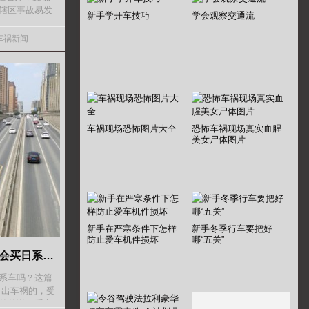
辖区事故易发
新手学开车技巧
学会观察交通流
，确保春运及
-1月6日，额敏
车祸新闻
车祸现场恐怖图片大全
恐怖车祸现场真实血腥
美女尸体图片
新手在严寒条件下怎样
新手冬季行车要把好
防止爱车机件损坏
哪“五关”
那些出过车祸的日系车主，还会买日系车吗？这篇文章来给你答案！
系车吗？这篇
有出车祸的，受
单单说日系车