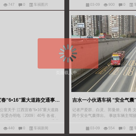
事故中的货车正驶离现场，一辆拖
呢？日系车
747
0
车祸图片
03-09
900
0
页面载入中...
安委办通报宜春“6•16”重大道路交通事故情况
室关于 江西宜春“6•16”重大道路
记者严爱群、白灵、郭曼侬、肖勇 文
安委办明电〔2009〕40号 各省、
两个安全气囊弹出。 事故车辆主驾
及新疆生产建设兵团安全生产委员
出后的方向盘 众所周知，安全气囊
6月16日，一辆号
态，遇到危险时会弹出，以保护司乘
440
0
车祸新闻
03-09
554
0