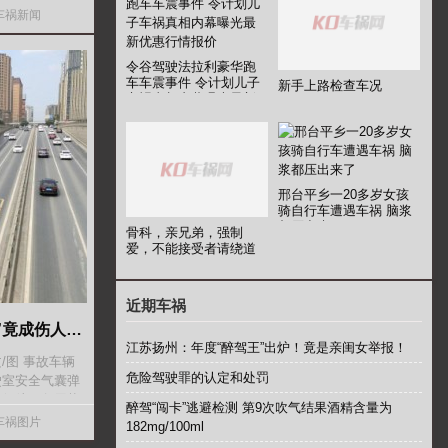
车祸新闻
令谷驾驶法拉利豪华跑
车车震事件 令计划儿子
新手上路检查车况
车祸真相内幕曝光最新
优惠行情报价
邢台平乡一20多岁女孩
骑自行车遭遇车祸 脑浆
都压出来了
骨科，亲兄弟，强制
爱，不能接受者请绕道
近期车祸
吉水一小伙遇车祸 “安全气囊”竟成伤人利器？
江苏扬州：年度“醉驾王”出炉！竟是亲闺女举报！
/图 事故车辆
危险驾驶罪的认定和处罚
驶室安全气囊弹
一般处于备用状
醉驾“闯卡”逃避检测 第9次吹气结果酒精含量为
人员。然
车祸图片
182mg/100ml