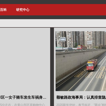
百科
研究中心
悲剧！黄山市区一女子骑车发生车祸身亡……
9时5分左右，在黄山市区原购物中心
2020新年伊始，春节临近、“两会”