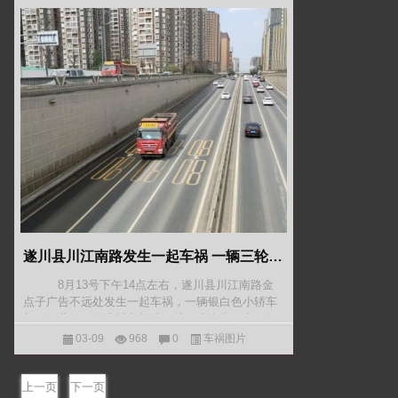
遂川县川江南路发生一起车祸 一辆三轮车和小轿车相撞
8月13号下午14点左右，遂川县川江南路金
点子广告不远处发生一起车祸，一辆银白色小轿车
与一辆蓝色三轮摩托车相撞。从目击者的口中了解
到：三轮摩托车在速度较快的情况下直接驶入车道
03-09
968
0
车祸图片
的逆行方向，而此时
上一页
下一页