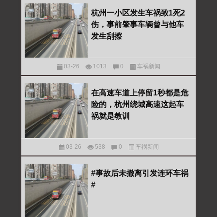
杭州一小区发生车祸致1死2
伤，事前肇事车辆曾与他车
发生刮擦
03-26
1013
0
车祸新闻
在高速车道上停留1秒都是危
险的，杭州绕城高速这起车
祸就是教训
03-26
538
0
车祸新闻
#事故后未撤离引发连环车祸
#