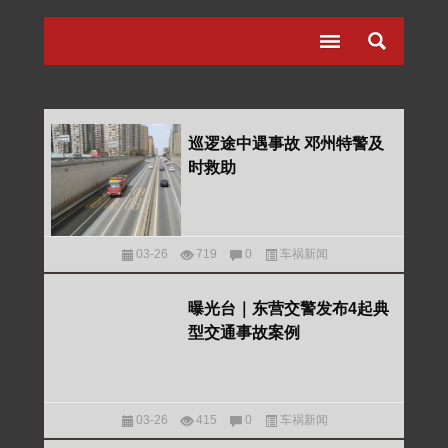
巡逻途中遇事故 邓州特警及
时救助
03-26
719
0
车祸新闻
曝光台｜东营交警发布4起典
型交通事故案例
03-26
415
0
车祸新闻