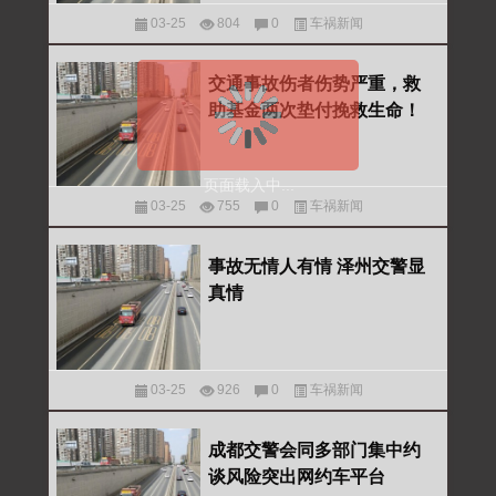
03-25
804
0
车祸新闻
交通事故伤者伤势严重，救
助基金两次垫付挽救生命！
页面载入中...
03-25
755
0
车祸新闻
事故无情人有情 泽州交警显
真情
03-25
926
0
车祸新闻
成都交警会同多部门集中约
谈风险突出网约车平台