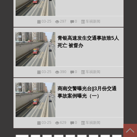
03-25
297
0
车祸新闻
青银高速发生交通事故致5人
死亡 被督办
03-25
390
0
车祸新闻
商南交警曝光台||3月份交通
事故案例曝光（一）
03-25
629
0
车祸新闻