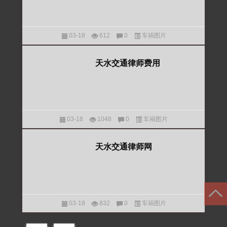
03-18
612
0
车祸图片
天水交通律师费用
03-18
1048
0
车祸图片
天水交通律师网
03-18
832
0
车祸图片