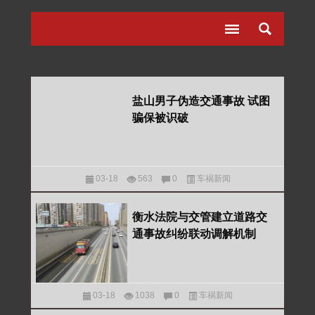
盐山男子伪造交通事故 试图
骗保被识破
03-18
563
0
车祸新闻
衡水法院与交管建立道路交
通事故纠纷联动调解机制
03-18
1038
0
车祸新闻