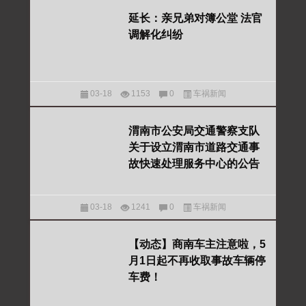
延长：亲兄弟对簿公堂 法官
调解化纠纷
03-18
1153
0
车祸新闻
渭南市公安局交通警察支队
关于设立渭南市道路交通事
故快速处理服务中心的公告
03-18
1241
0
车祸新闻
【动态】商南车主注意啦，5
月1日起不再收取事故车辆停
车费！