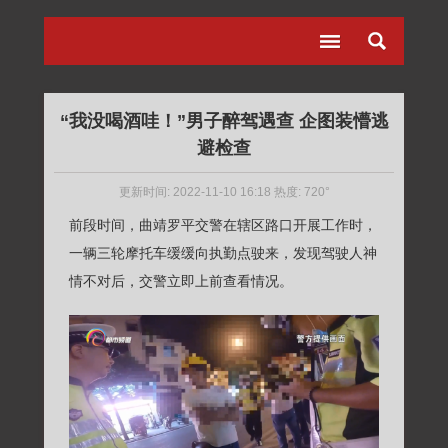
“我没喝酒哇！”男子醉驾遇查 企图装懵逃
避检查
更新时间: 2022-11-10 16:18 热度: 720°
前段时间，曲靖罗平交警在辖区路口开展工作时，
一辆三轮摩托车缓缓向执勤点驶来，发现驾驶人神
情不对后，交警立即上前查看情况。