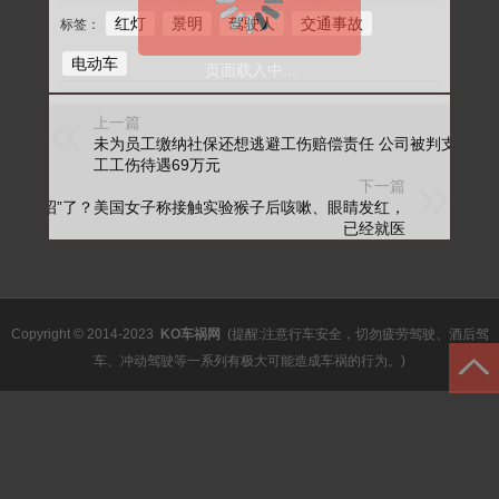
红灯
景明
驾驶人
交通事故
标签：
电动车
页面载入中...
上一篇
未为员工缴纳社保还想逃避工伤赔偿责任 公司被判支付员
工工伤待遇69万元
下一篇
真“中招”了？美国女子称接触实验猴子后咳嗽、眼睛发红，
已经就医
Copyright © 2014-2023
KO车祸网
(提醒:注意行车安全，切勿疲劳驾驶、酒后驾
车、冲动驾驶等一系列有极大可能造成车祸的行为。)