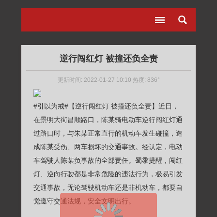
逆行闯红灯 被撞还负全责
更新时间: 2022-01-27 10:10 热度: 836°
#引以为戒#
【逆行闯红灯 被撞还负全责】近日，
在景明大街昌顺路口，陈某骑电动车逆行闯红灯通
过路口时，与朱某正常直行的机动车发生碰撞，造
成陈某受伤、两车损坏的交通事故。经认定，电动
车驾驶人陈某负事故的全部责任。蜀黍提醒，闯红
灯、逆向行驶都是非常危险的违法行为，极易引发
交通事故，无论驾驶机动车还是非机动车，都要自
觉遵守交通法规，安全文明出行。