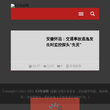
安徽怀远：交通事故逃逸发
生时监控探头“失灵”
03-07
1247
0
车祸新闻
Copyright © 2014-2023
KO车祸网
(提醒:注意行车安全，切勿疲劳驾驶、酒后驾
车、冲动驾驶等一系列有极大可能造成车祸的行为。)