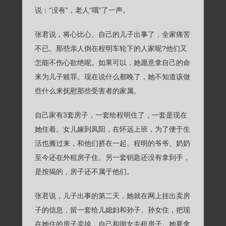
说：“没有”，老人“哦”了一声。
张君说，将心比心。自己的儿子出事了，全家痛苦
不已。那些亲人倒在程明车轮下的人家呢?他们又
怎能不伤心欲绝呢。如果可以，她愿意拿自己的命
来为儿子赎罪。现在说什么都晚了，她不知道该做
些什么来抚慰那些受害者的家属。
自己家有3套房子，一套给程明住了，一套是现在
她住着。女儿嫁到凤阳，在怀远上班，为了便于生
活也搬过来，和他们挤在一起。程明的爷爷、奶奶
至今还在外租房子住。另一套钥匙还没有拿到手，
是按揭的，房子还不属于他们。
张君说，儿子出事的第二天，她就在网上挂出卖房
子的信息，留一套给儿媳妇和孙子、孙女住，把现
在她住的房子卖掉，自己和闺女去租房子。她要拿